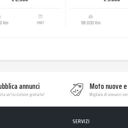
0 Km
1987
98.000 Km
ubblica annunci
Moto nuove e
ta un’iscrizione gratuita!
Migliaia di annunci veri
SERVIZI