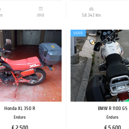
Km
2012
58.342 Km
USATO
Honda XL 350 R
BMW R 1100 GS
Enduro
Enduro
€ 2.500
€ 5.600