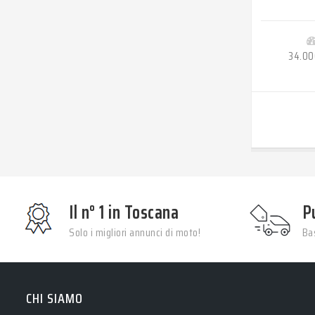
34.00
Il n° 1 in Toscana
P
Solo i migliori annunci di moto!
Bas
CHI SIAMO