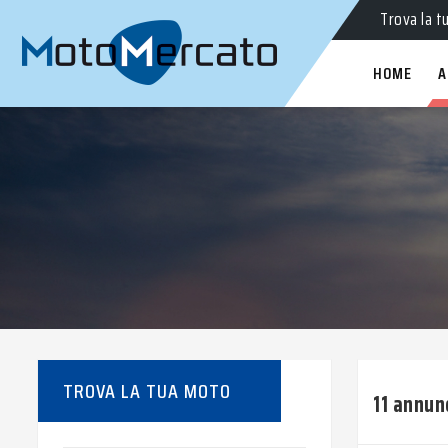
Trova la t
HOME
A
TROVA LA TUA MOTO
11 annun