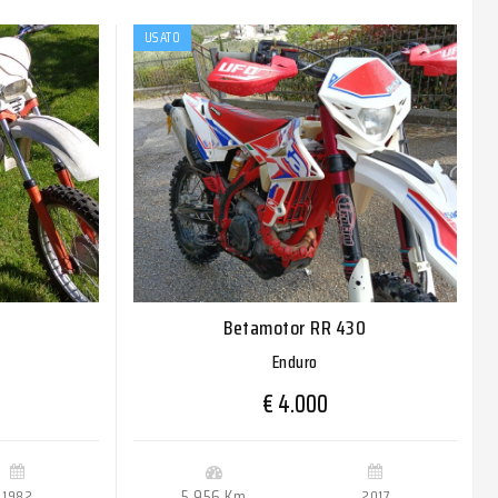
USATO
Betamotor RR 430
Enduro
€ 4.000
1982
5.956 Km
2017