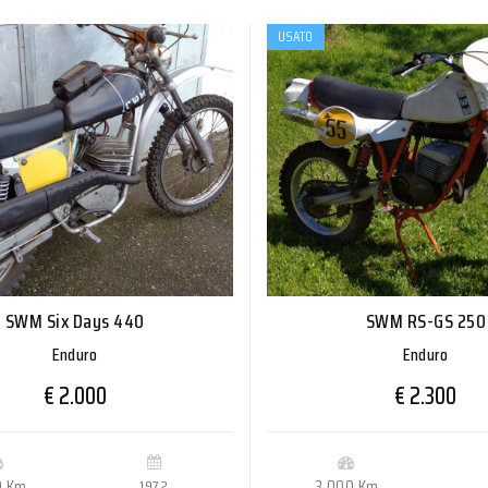
USATO
SWM Six Days 440
SWM RS-GS 250
Enduro
Enduro
€ 2.000
€ 2.300
0 Km
1972
3.000 Km