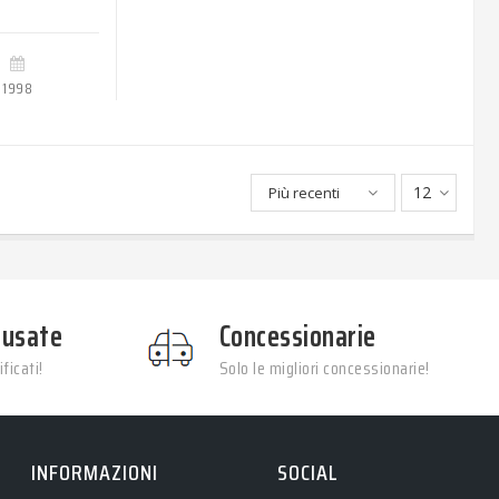
1998
12
Più recenti
 usate
Concessionarie
ficati!
Solo le migliori concessionarie!
INFORMAZIONI
SOCIAL