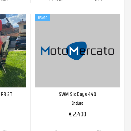
USATO
 RR 2T
SWM Six Days 440
Enduro
€ 2.400