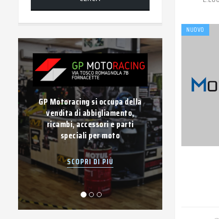
NUOVO
la
Vuoi vendere la tua auto usata?
Compravendita di auto e veicoli
usati di qualsiasi tipo con
pagamento immediato.
SCOPRI DI PIÙ