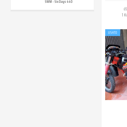
SWM - Six Days 440
1 
USATO