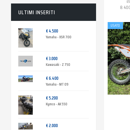
8.40
ULTIMI INSERITI
USATO
€ 4.500
Yamaha - XSR 700
€ 3.000
Kawasaki - Z 750
€ 6.400
Yamaha - MT 09
€ 5.200
Kymco - AK 550
€ 2.000