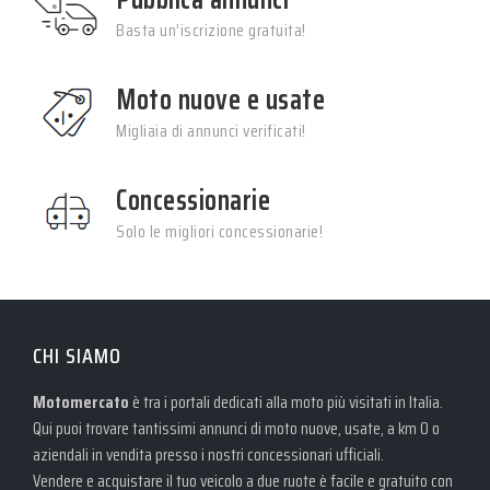
Basta un’iscrizione gratuita!
Moto nuove e usate
Migliaia di annunci verificati!
Concessionarie
Solo le migliori concessionarie!
CHI SIAMO
Motomercato
è tra i portali dedicati alla moto più visitati in Italia.
Qui puoi trovare tantissimi annunci di moto nuove, usate, a km 0 o
aziendali in vendita presso i nostri concessionari ufficiali.
Vendere e acquistare il tuo veicolo a due ruote è facile e gratuito con