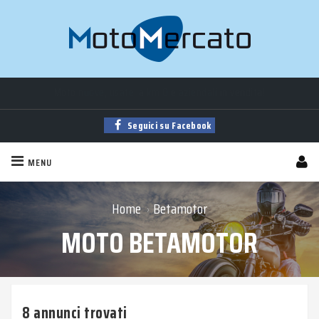
Moto
nuove
,
usate
, a
km 0
e
aziendali
in vendita!
Trova la tua moto tra
migliaia
di annunci sempre aggiornati!
Seguici su Facebook
MENU
Home
Betamotor
›
MOTO BETAMOTOR
8 annunci trovati