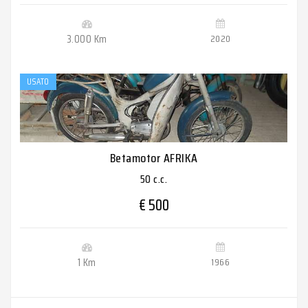
3.000 Km
2020
USATO
Betamotor AFRIKA
50 c.c.
€ 500
1 Km
1966