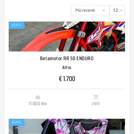
12
Più recenti
USATO
Betamotor RR 50 ENDURO
Altro
€ 1.700
11.000 Km
2015
USATO