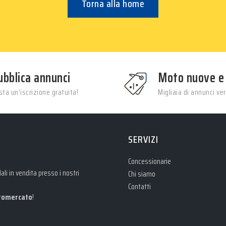
Torna alla home
ubblica annunci
Moto nuove e
ta un’iscrizione gratuita!
Migliaia di annunci veri
SERVIZI
Concessionarie
li in vendita presso i nostri
Chi siamo
Contatti
omercato
!