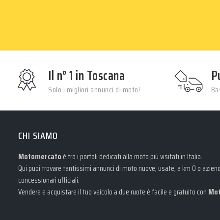
Il n° 1 in Toscana
P
Solo i migliori annunci di moto!
Bas
CHI SIAMO
Motomercato
è tra i portali dedicati alla moto più visitati in Italia.
Qui puoi trovare tantissimi annunci di moto nuove, usate, a km 0 o azienda
concessionari ufficiali.
Vendere e acquistare il tuo veicolo a due ruote è facile e gratuito con
Mot