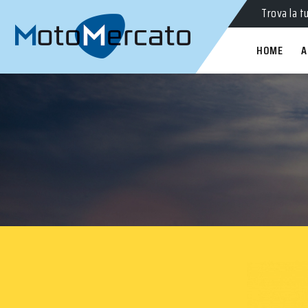
Trova la t
HOME
A