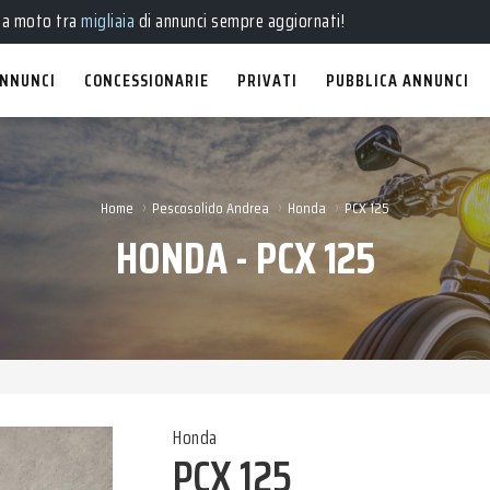
ua moto tra
migliaia
di annunci sempre aggiornati!
NNUNCI
CONCESSIONARIE
PRIVATI
PUBBLICA ANNUNCI
›
›
›
Home
Pescosolido Andrea
Honda
PCX 125
HONDA - PCX 125
Honda
PCX 125