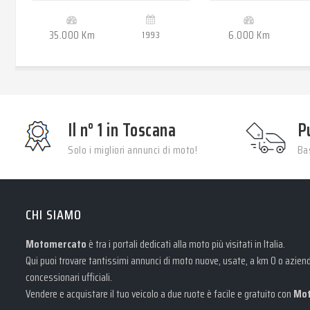
35.000 Km
1993
6.000 Km
Il n° 1 in Toscana
P
Solo i migliori annunci di moto!
Bas
CHI SIAMO
Motomercato
è tra i portali dedicati alla moto più visitati in Italia.
Qui puoi trovare tantissimi annunci di moto nuove, usate, a km 0 o azienda
concessionari ufficiali.
Vendere e acquistare il tuo veicolo a due ruote è facile e gratuito con
Mot