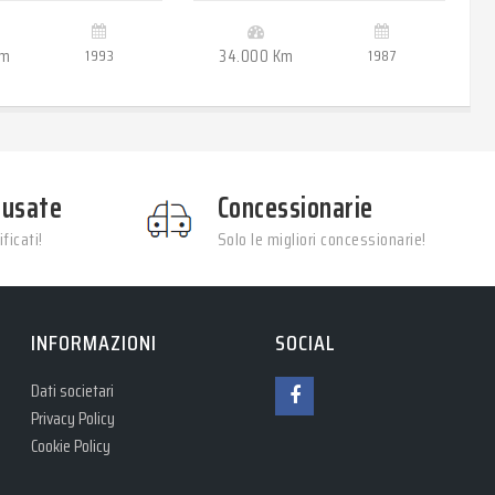
Km
1993
34.000 Km
1987
 usate
Concessionarie
ficati!
Solo le migliori concessionarie!
INFORMAZIONI
SOCIAL
Dati societari
Privacy Policy
Cookie Policy