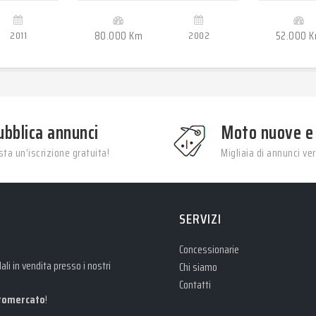
2011
80.000 Km
2002
52.000 
ubblica annunci
Moto nuove e
ta un’iscrizione gratuita!
Migliaia di annunci veri
SERVIZI
Concessionarie
li in vendita presso i nostri
Chi siamo
Contatti
omercato
!