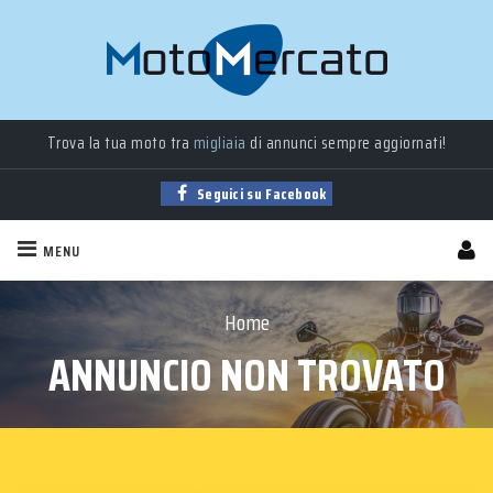
Trova la tua moto tra
migliaia
di annunci sempre aggiornati!
Moto
nuove
,
usate
, a
km 0
e
aziendali
in vendita!
Seguici su Facebook
MENU
Home
ANNUNCIO NON TROVATO